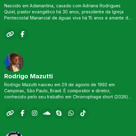
Nascido em Adamantina, casado com Adriana Rodrigues
Quiel, pastor evangélico há 30 anos, presidente da Igreja
Pentecostal Manancial de águas viva há 15 anos e amante do
rádio
Rodrigo Mazutti
Rodrigo Mazutti nasceu em 29 de agosto de 1992 em
Campinas, São Paulo, Brasil. É compositor e diretor,
conhecido pelo seu trabalho em Chronophage short (2026)
(Cronófago), Opção Preferencial Pelos Pobres,
documentário (2022), Aemula (2023), Verus (2024) e Capela
do Felipão (2025). Nascido em Campinas, estudante de
Jornalismo, Diretor-geral e fundador da Rádio Fé e Luz e
Radio Faith and Light Network. Está no rádio desde 2006,
desde seus 13 anos. Teve participações em muitas emissoras