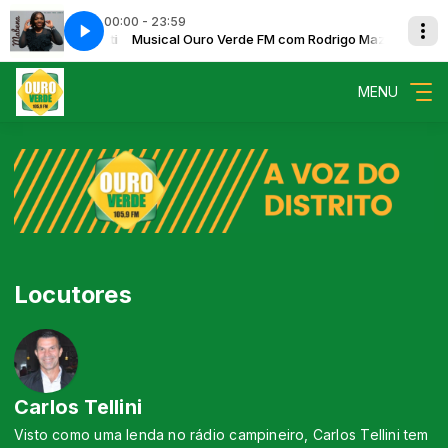
00:00 - 23:59
m Rodrigo Mazutti
Musical Ouro Verde FM com Rodrigo Mazutti
Mabena Thank You Lord
MENU
Locutores
Carlos Tellini
Visto como uma lenda no rádio campineiro, Carlos Tellini tem