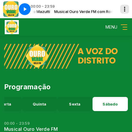
00:00 - 23:59
de FM com Rodrigo Mazutti
unshine
Jahlina - Sunshine
Musical Ouro Verde FM com Rodrigo Mazutt
MENU
Programação
uarta
Quinta
Sexta
Sábado
00:00 - 23:59
Musical Ouro Verde FM