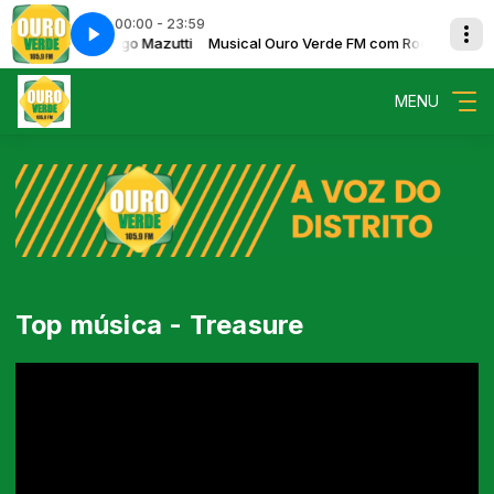
00:00 - 23:59
rde FM com Rodrigo Mazutti
 Summer
Becca B - Big Summer
Musical Ouro Verde FM com Rodrigo Mazut
MENU
Top música - Treasure