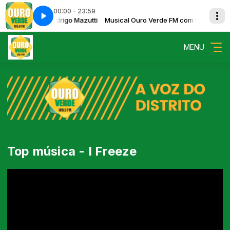
00:00 - 23:59
Verde FM com Rodrigo Mazutti
usic - Judge Me
Musical Ouro Verde FM com Rodrigo Maz
Pocahontas Music - Judge Me
MENU
Top música - I Freeze