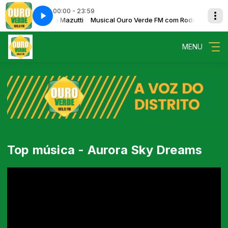
00:00 - 23:59
e FM com Rodrigo Mazutti
Teilz - 17
Teilz - 17
Musical Ouro Verde FM com Rodrigo Mazutti
MENU
Top música - Aurora Sky Dreams