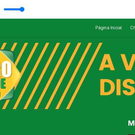
ou now
 Rodrigo Mazutti
Página Inicial
Ch
M