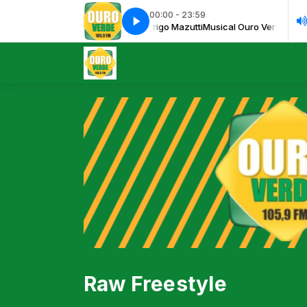
00:00 - 23:59
Musical Ouro Verde FM com Rodrigo Mazutti
Stephen Dane - Where are you now
Stephen Dane - Where are y
Musical Ouro Verde FM com
Raw Freestyle