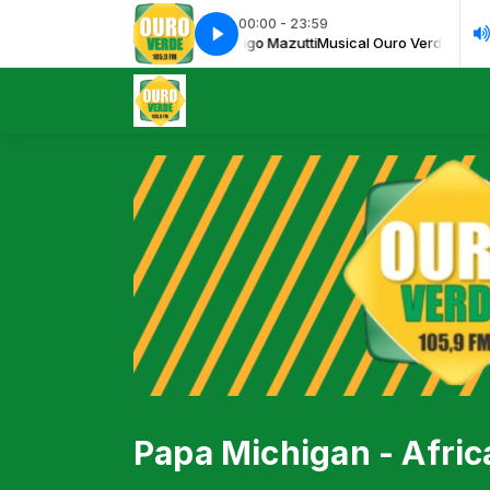
00:00 - 23:59
Musical Ouro Verde FM com Rodrigo Mazutti
Sweet Divine - Kevin Murphy
Sweet Divine - Kevin Murphy
Musical Ouro Verde FM com 
Papa Michigan - Afric