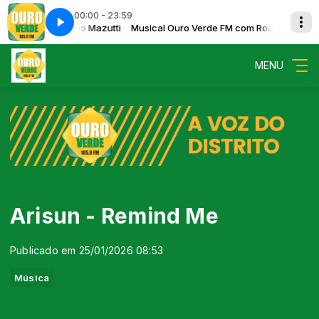
00:00 - 23:59
de FM com Rodrigo Mazutti
 - Mariposas Alrededor
Musical Ouro Verde FM com Rodrigo Mazutt
Alfredo Gonzalez - Mariposas Alrededor
MENU
Arisun - Remind Me
Publicado em 25/01/2026 08:53
Música