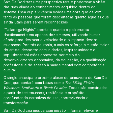
Sam Da God traz uma perspectiva rara e poderosa: a visão
das ruas aliada ao conhecimento adquirido dentro do
sistema. Essa dupla vivência molda uma obra que dá voz
tanto às pessoas que foram descartadas quanto àquelas que
ainda lutam para serem reconhecidas.
“Talladega Nights” aponta o quanto o país mudou
drasticamente em apenas doze meses, utilizando humor
afiado para destacar a velocidade e o impacto dessas
mudanças. Por trás da ironia, a música reforça a missão maior
do artista: despertar comunidades, inspirar unidade e
impulsionar soluções concretas por meio do
desenvolvimento econômico, da educação, da qualificação
profissional e do acesso à saúde mental com competência
cultural.
O single antecipa o próximo álbum de primavera de Sam Da
God, que contará com faixas como
The Killing Fields
,
Whispers
,
Kenilworth
e
Black Powder
. Todas são construídas
a partir de testemunhos, resiliência e propósito,
aprofundando narrativas de luta, sobrevivência e
transformação.
Sam Da God cria música com missão: informar, elevar e