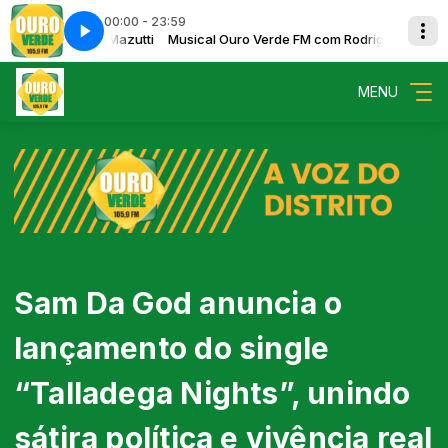
00:00 - 23:59
om Rodrigo Mazutti
tack
Musical Ouro Verde FM com Rodrigo Mazutti
Dallas Danger - Panic Attack
MENU
Sam Da God anuncia o
lançamento do single
“Talladega Nights”, unindo
sátira política e vivência real