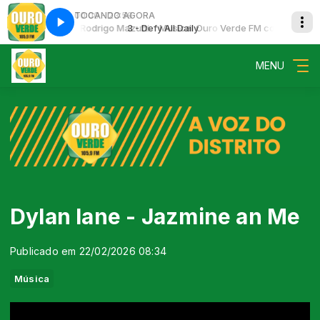
00:00 - 23:59
TOCANDO AGORA
 Verde FM com Rodrigo Mazutti
fy All Daily
3 - Defy All Daily
Musical Ouro Verde FM com Rodrigo Ma
MENU
Dylan lane - Jazmine an Me
Publicado em 22/02/2026 08:34
Música