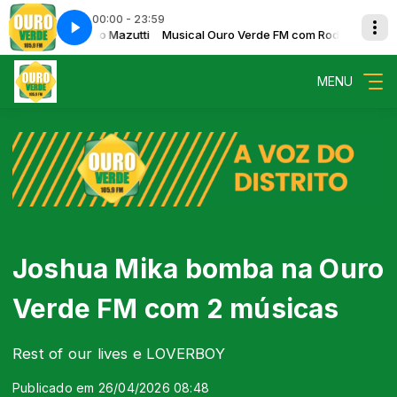
00:00 - 23:59
de FM com Rodrigo Mazutti
d You
Dames - Needed You
Musical Ouro Verde FM com Rodrigo Mazutti
MENU
Joshua Mika bomba na Ouro
Verde FM com 2 músicas
Rest of our lives e LOVERBOY
Publicado em 26/04/2026 08:48