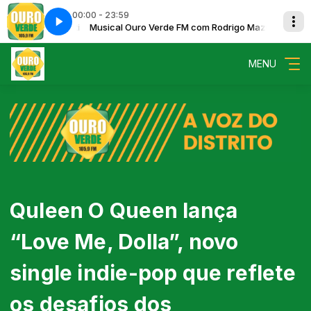
00:00 - 23:59
Rodrigo Mazutti
E SPINS FINAL
Musical Ouro Verde FM com Rodrigo Mazutti
Timothy James - GIVE ME THE SPINS FINAL
MENU
Quleen O Queen lança
“Love Me, Dolla”, novo
single indie-pop que reflete
os desafios dos