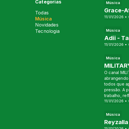
Categorias
Música
Grace-At
Todas
11/01/2026 •
Música
Novidades
Música
Tecnologia
Adii - T
11/01/2026 •
Música
MILITAR
O canal MILI
abrangendo d
todos que ap
pressão. A 
trabalho, ref
11/01/2026 •
Música
Reyzall
11/01/2026 •