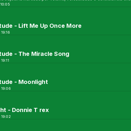
 10:05
ude - Lift Me Up Once More
 19:16
tude - The Miracle Song
19:11
tude - Moonlight
 19:06
ght - Donnie T rex
 19:02