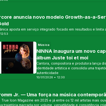
core anuncia novo modelo Growth-as-a-Servi
Gold
ânica aposta em serviço integrado focado em resultados e limita 
 12:53
Música
NINNA inaugura um novo capí
álbum Juste toi et moi
Cantora, compositora e produtora lança di
identidade artística e consolida uma trajet
autenticidade
10/01/2026 • 12:30
Fromm Jr. — Uma força na música contempor
True Icon Magazine em 2025 e já entre os 12 mil artistas mais o
a trajetória marcada por volume, versatilidade e consistência criat