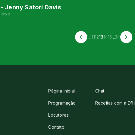
- Jenny Satori Davis
 11:22
1
...
11
12
13
14
15
...
34
Página Inicial
Chat
Programação
Receitas com a D'H
Locutores
Contato