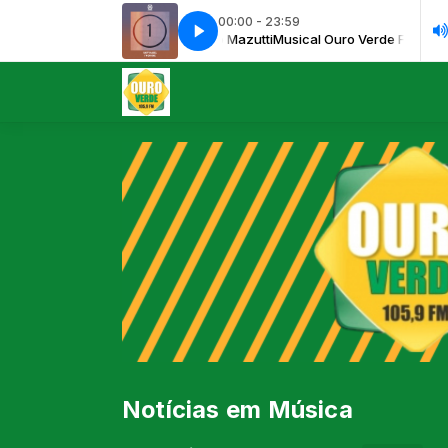
00:00 - 23:59
ical Ouro Verde FM com Rodrigo Mazutti
Raffi Habel I m On One
Raffi Habel I m On One
Musical Ouro Verde FM com Rod
Notícias em Música