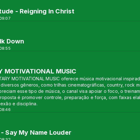
ude - Reigning In Christ
 09:07
alk Down
 08:55
Y MOTIVATIONAL MUSIC
TARY MOTIVATIONAL MUSIC oferece música motivacional inspirada n
iversos gêneros, como trilhas cinematográficas, country, rock me
reciam esse tipo de música, o canal visa apoiar o foco, o treinam
proposta é promover controle, preparação e força, com faixas e
lexão e disciplina.
 08:46
a - Say My Name Louder
 08:32