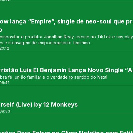
ow lança “Empire”, single de neo-soul que p
o
ompositor e produtor Jonathan Reay cresce no TikTok e nas play
es e mensagem de empoderamento feminino.
20:12
ristão Luis El Benjamín Lança Novo Single “
ra fé, união familiar e o verdadeiro sentido do Natal
08:41
rself (Live) by 12 Monkeys
 08:33