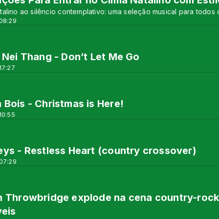
ções Para Entrar no Clima Natalino com Estil
alino ao silêncio contemplativo: uma seleção musical para todos
 08:29
 Nei Thang - Don’t Let Me Go
17:27
Bois - Christmas is Here!
10:55
ys - Restless Heart (country crossover)
 07:29
 Throwbridge explode na cena country-rock
veis