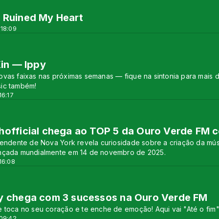
 Ruined My Heart
 18:09
Kin — Ippy
vas faixas nas próximas semanas — fique na sintonia para mais do
ic também!
16:17
official chega ao TOP 5 da Ouro Verde FM 
ependente de Nova York revela curiosidade sobre a criação da m
nçada mundialmente em 14 de novembro de 2025.
16:08
y chega com 3 sucessos na Ouro Verde FM
 toca no seu coração e te enche de emoção! Aqui vai "Até o fim"
 09:42