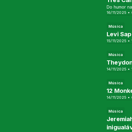
Três Can
Do humor nat
16/11/2025 •
Música
Levi Sap
15/11/2025 • 
Música
Theydon 
14/11/2025 • 
Música
12 Monke
14/11/2025 •
Música
Jeremiah
inigualá