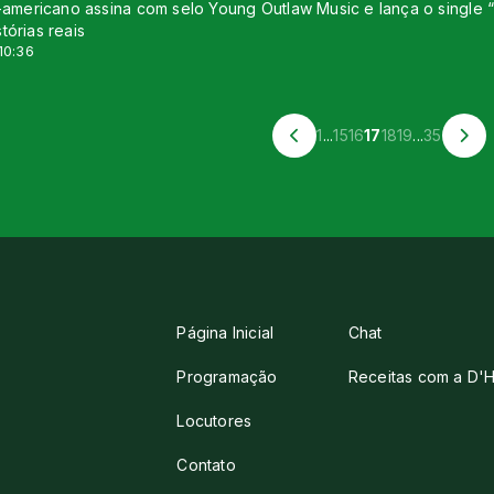
e-americano assina com selo Young Outlaw Music e lança o single “Fe
tórias reais
10:36
1
...
15
16
17
18
19
...
35
Página Inicial
Chat
Programação
Receitas com a D'H
Locutores
Contato