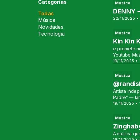
Categorias
Música
DENNY -
Todas
22/11/2025 •
Música
Novidades
Música
Tecnologia
Kin Kin 
e promete no
Youtube Mus
19/11/2025 • 
Música
@randish
Artista ind
Padre” — la
19/11/2025 • 
Música
Zinghab
A música que
19/11/2025 •