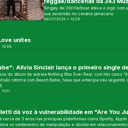
reggae/dancehall da 343 Muz
Singjay de Old Harbour eleva o jogo com u
sua ascensão no cenário jamaicano
04/07/2025 • 12:29
Love unites
 12:08
be": Alivia Sinclair lança o primeiro single 
so do álbum de estreia Nothing Was Ever Real, com hits como "A 
nsão retorna com Beach Babe, faixa que antecipa seu segundo dis
5.
 11:51
lletti dá voz à vulnerabilidade em "Are You J
á cerca de 3 anos nas principais plataformas como Spotify, Apple 
plora os sentimentos de manipulação e dúvida em relacionamento