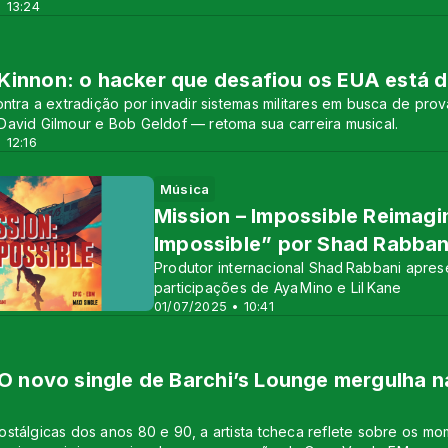
 13:24
innon: o hacker que desafiou os EUA está d
ontra a extradição por invadir sistemas militares em busca de pr
avid Gilmour e Bob Geldof — retoma sua carreira musical.
 12:16
Música
Mission – Impossible Reimagi
Impossible” por Shad Rabban
Produtor internacional Shad Rabbani apres
participações de Aya Mino e Lil Kane
01/07/2025 • 10:41
 O novo single de Barchi’s Lounge mergulha
s
stálgicas dos anos 80 e 90, a artista tcheca reflete sobre os m