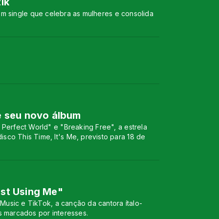
ik
m single que celebra as mulheres e consolida
de seu novo álbum
Perfect World" e "Breaking Free", a estrela
co This Time, It's Me, previsto para 18 de
ust Using Me"
Music e TikTok, a canção da cantora ítalo-
s marcados por interesses.