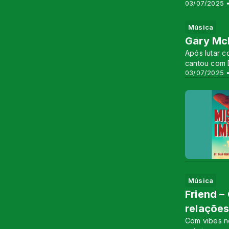
03/07/2025 •
Música
Gary McK
Após lutar c
cantou com D
03/07/2025 •
Música
Friend –
relaçõe
Com vibes no