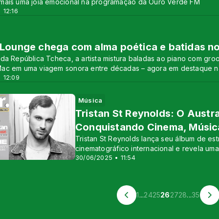
mais uma joia emocional na programação da Ouro Verde FM
 12:16
 Lounge chega com alma poética e batidas no
 da República Tcheca, a artista mistura baladas ao piano com g
ac em uma viagem sonora entre décadas – agora em destaque n
 12:09
Música
Tristan St Reynolds: O Austra
Conquistando Cinema, Música
Tristan St Reynolds lança seu álbum de est
cinematográfico internacional e revela uma 
30/06/2025 • 11:54
1
...
24
25
26
27
28
...
35