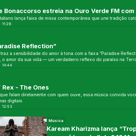
e Bonaccorso estreia na Ouro Verde FM com 
taliano lança faixa de missa contemporânea que une tradição cat
 11:28
aradise Reflection”
r traz a sensibilidade do amor à tona com a faixa “Paradise Reflec
, o amor da sua vida — um verdadeiro reflexo do paraíso na Terr
 14:44
 Rex - The Ones
que falam diretamente com quem ouve, essa música convida você
mas digitais
 12:53
Música
Kaream Kharizma lança “Trop