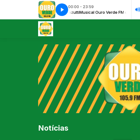
00:00 - 23:59
l Ouro Verde FM com Rodrigo Mazutti
SongBite
SongBite
Musical Ouro Verde FM com Rodrig
Notícias