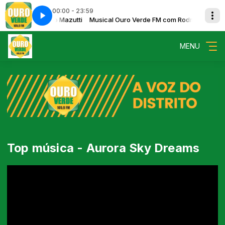
00:00 - 23:59
e FM com Rodrigo Mazutti
RUPÇÃO
Musical Ouro Verde FM com Rodrigo Mazutti
DIGA NÃO A CORRUPÇÃO
MENU
Top música - Aurora Sky Dreams