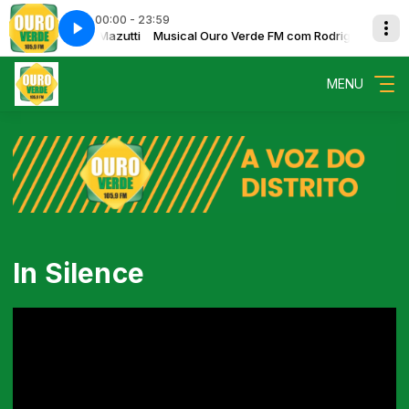
00:00 - 23:59
al Music Video) (Lyric Video)
FM com Rodrigo Mazutti
Musical Ouro Verde FM com Rodrigo Mazutti
AdamBerry - With you (Official Music Video) 
MENU
In Silence