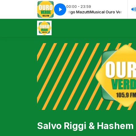
00:00 - 23:59
Musical Ouro Verde FM com Rodrigo Mazutti
detdusa - Your expectations
detdusa - Your expectations
Musical Ouro Verde FM com
Salvo Riggi & Hash