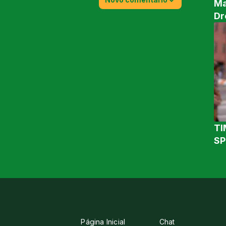
Ma
Dr
TI
SP
Página Inicial
Chat