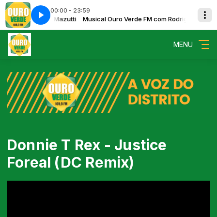
00:00 - 23:59
om Rodrigo Mazutti
z - 17
Teilz - 17
Musical Ouro Verde FM com Rodrigo Mazutti
MENU
Donnie T Rex - Justice
Foreal (DC Remix)