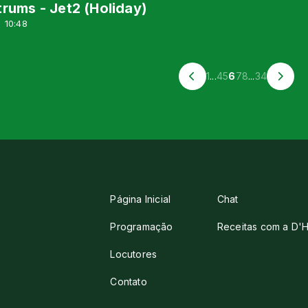
rums - Jet2 (Holiday)
 10:48
1
...
4
5
6
7
8
...
34
Página Inicial
Chat
Programação
Receitas com a D'H
Locutores
Contato