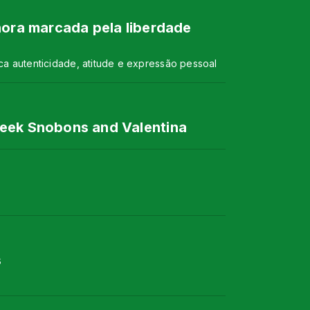
nora marcada pela liberdade
aca autenticidade, atitude e expressão pessoal
leek Snobons and Valentina
s