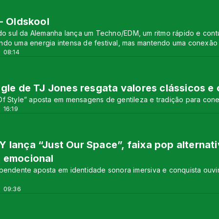
- Oldskool
a do sul da Alemanha lança um Techno/EDM, um ritmo rápido e co
ndo uma energia intensa de festival, mas mantendo uma conexão 
 08:14
gle de TJ Jones resgata valores clássicos e
Of Style” aposta em mensagens de gentileza e tradição para con
 16:19
lança “Just Our Space”, faixa pop alternat
 emocional
ependente aposta em identidade sonora imersiva e conquista ouv
 09:36