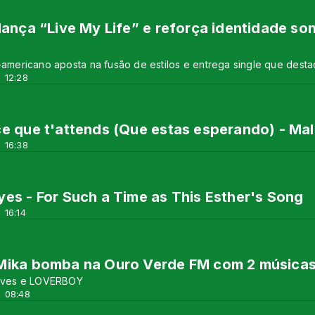
lança “Live My Life” e reforça identidade so
e-americano aposta na fusão de estilos e entrega single que dest
 12:28
e que t'attends (Que estas esperando) - Ma
 16:38
es - For Such a Time as This Esther's Song
 16:14
Mika bomba na Ouro Verde FM com 2 música
 lives e LOVERBOY
 08:48