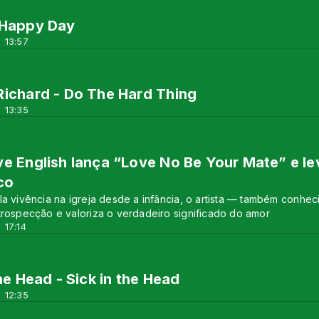
 Happy Day
 13:57
ichard - Do The Hard Thing
 13:35
e English lança “Love No Be Your Mate” e l
co
la vivência na igreja desde a infância, o artista — também conh
trospecção e valoriza o verdadeiro significado do amor
 17:14
the Head - Sick in the Head
 12:35