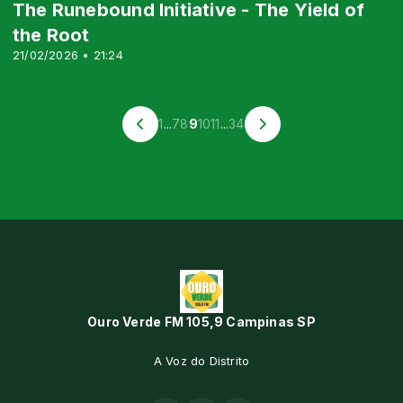
The Runebound Initiative - The Yield of
the Root
21/02/2026 • 21:24
1
...
7
8
9
10
11
...
34
Ouro Verde FM 105,9 Campinas SP
A Voz do Distrito