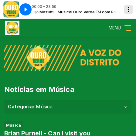
00:00 - 23:59
rde FM com Rodrigo Mazutti
 Meet Tomorrow
Musical Ouro Verde FM com Rodrigo Mazutt
Oktavvia - If We Meet Tomorrow
MENU
Notícias em Música
Categoria:
Música
Música
Brian Purnell - Can I visit you